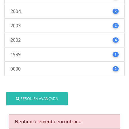
2004
2
2003
2
2002
4
1989
1
0000
2
PESQUISA AVANÇADA
Nenhum elemento encontrado.