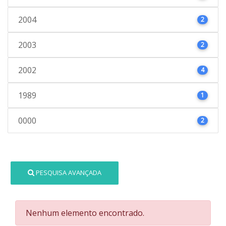
2004
2
2003
2
2002
4
1989
1
0000
2
PESQUISA AVANÇADA
Nenhum elemento encontrado.