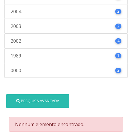
2004
2
2003
2
2002
4
1989
1
0000
2
PESQUISA AVANÇADA
Nenhum elemento encontrado.