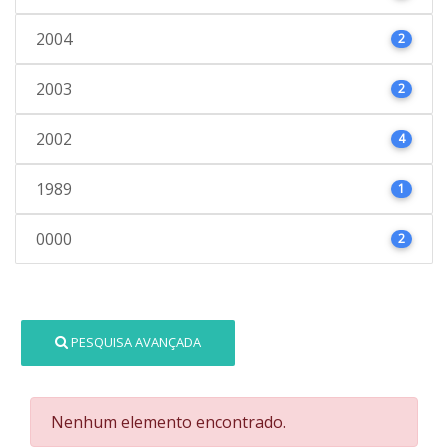
2004
2
2003
2
2002
4
1989
1
0000
2
PESQUISA AVANÇADA
Nenhum elemento encontrado.