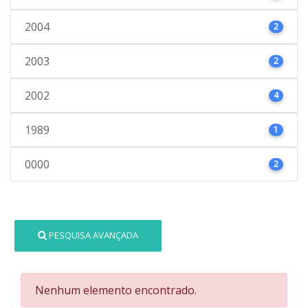
2004
2
2003
2
2002
4
1989
1
0000
2
PESQUISA AVANÇADA
Nenhum elemento encontrado.