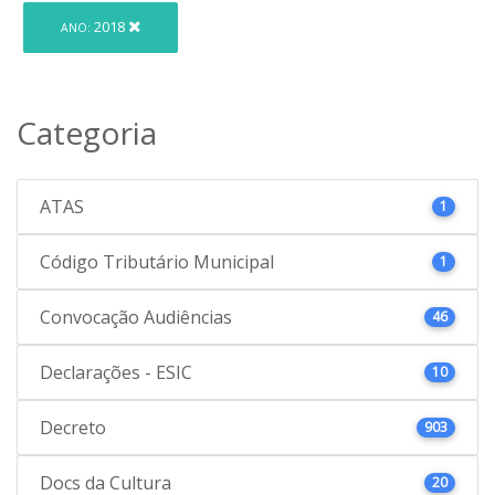
2018
ANO:
Categoria
ATAS
1
Código Tributário Municipal
1
Convocação Audiências
46
Declarações - ESIC
10
Decreto
903
Docs da Cultura
20