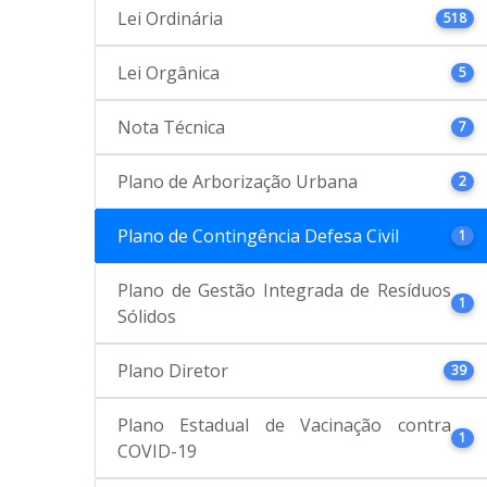
Lei Ordinária
518
Lei Orgânica
5
Nota Técnica
7
Plano de Arborização Urbana
2
Plano de Contingência Defesa Civil
1
Plano de Gestão Integrada de Resíduos
1
Sólidos
Plano Diretor
39
Plano Estadual de Vacinação contra
1
COVID-19