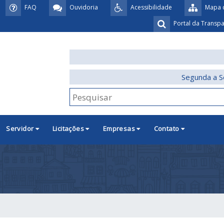
FAQ
Ouvidoria
Acessibilidade
Mapa d
Portal da Transp
Segunda a S
Servidor
Licitações
Empresas
Contato