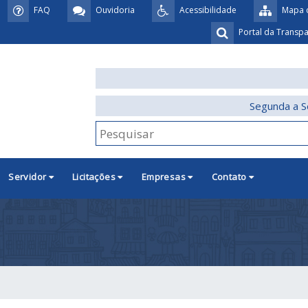
FAQ
Ouvidoria
Acessibilidade
Mapa d
Portal da Transp
Segunda a S
Servidor
Licitações
Empresas
Contato