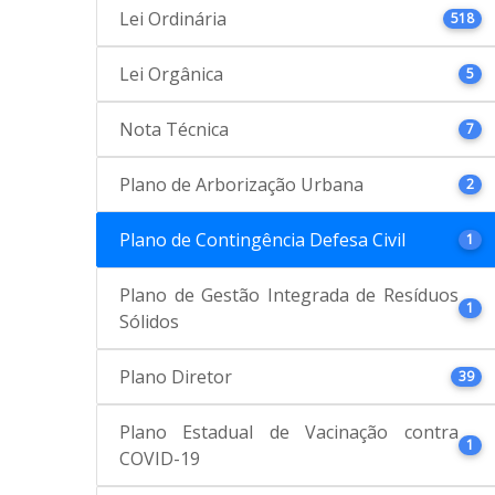
Lei Ordinária
518
Lei Orgânica
5
Nota Técnica
7
Plano de Arborização Urbana
2
Plano de Contingência Defesa Civil
1
Plano de Gestão Integrada de Resíduos
1
Sólidos
Plano Diretor
39
Plano Estadual de Vacinação contra
1
COVID-19