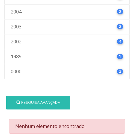
2004
2
2003
2
2002
4
1989
1
0000
2
PESQUISA AVANÇADA
Nenhum elemento encontrado.