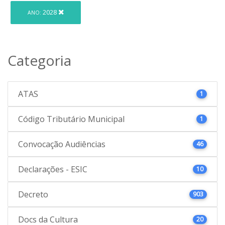
2028
ANO:
Categoria
ATAS
1
Código Tributário Municipal
1
Convocação Audiências
46
Declarações - ESIC
10
Decreto
903
Docs da Cultura
20