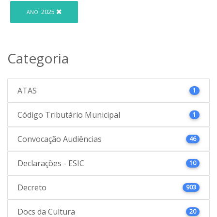
2025
ANO:
Categoria
ATAS
1
Código Tributário Municipal
1
Convocação Audiências
46
Declarações - ESIC
10
Decreto
903
Docs da Cultura
20