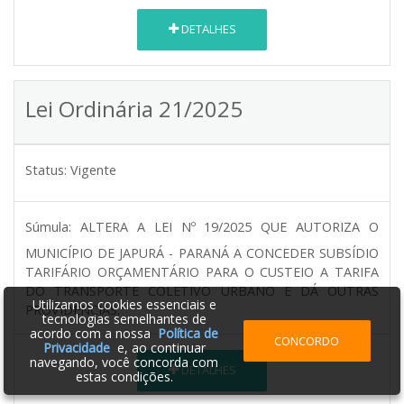
DETALHES
Lei Ordinária 21/2025
Status:
Vigente
Súmula:
ALTERA A LEI Nº 19/2025 QUE AUTORIZA O
MUNICÍPIO DE JAPURÁ - PARANÁ A CONCEDER SUBSÍDIO
TARIFÁRIO ORÇAMENTÁRIO PARA O CUSTEIO A TARIFA
DO TRANSPORTE COLETIVO URBANO E DÁ OUTRAS
Utilizamos cookies essenciais e
PROVIDÊNCIAS.
tecnologias semelhantes de
acordo com a nossa
Política de
CONCORDO
Privacidade
e, ao continuar
navegando, você concorda com
DETALHES
estas condições.