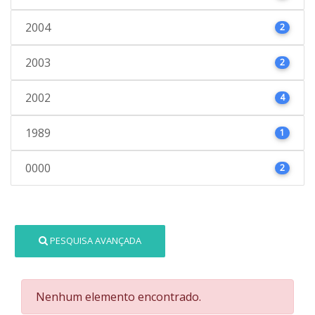
2004
2
2003
2
2002
4
1989
1
0000
2
PESQUISA AVANÇADA
Nenhum elemento encontrado.