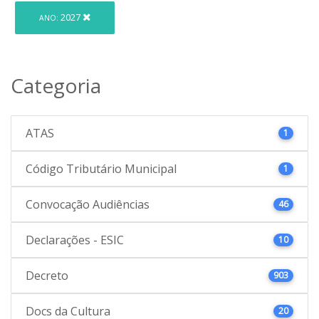
2027
ANO:
Categoria
ATAS
1
Código Tributário Municipal
1
Convocação Audiências
46
Declarações - ESIC
10
Decreto
903
Docs da Cultura
20