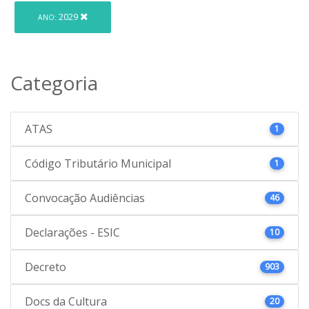
2029
ANO:
Categoria
ATAS
1
Código Tributário Municipal
1
Convocação Audiências
46
Declarações - ESIC
10
Decreto
903
Docs da Cultura
20