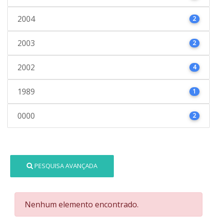
2004
2
2003
2
2002
4
1989
1
0000
2
PESQUISA AVANÇADA
Nenhum elemento encontrado.