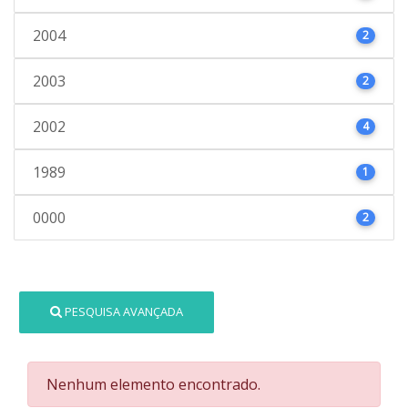
2004
2
2003
2
2002
4
1989
1
0000
2
PESQUISA AVANÇADA
Nenhum elemento encontrado.