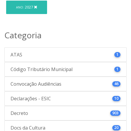
2027
ANO:
Categoria
ATAS
1
Código Tributário Municipal
1
Convocação Audiências
46
Declarações - ESIC
10
Decreto
903
Docs da Cultura
20