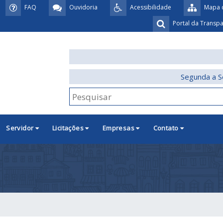
FAQ
Ouvidoria
Acessibilidade
Mapa d
Portal da Transp
Segunda a S
Servidor
Licitações
Empresas
Contato