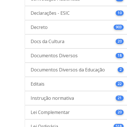
Declarações - ESIC
10
Decreto
903
Docs da Cultura
20
Documentos Diversos
18
Documentos Diversos da Educação
2
Editais
22
Instrução normativa
21
Lei Complementar
20
Lei Ordinária
518