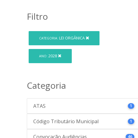
Filtro
LEI ORGÂNICA
CATEGORIA:
2028
ANO:
Categoria
ATAS
1
Código Tributário Municipal
1
Convocação Audiências
46