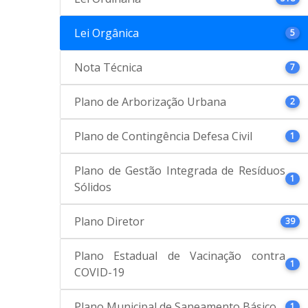
Lei Orgânica
5
Nota Técnica
7
Plano de Arborização Urbana
2
Plano de Contingência Defesa Civil
1
Plano de Gestão Integrada de Resíduos
1
Sólidos
Plano Diretor
39
Plano Estadual de Vacinação contra
1
COVID-19
Plano Municipal de Saneamento Básico
1