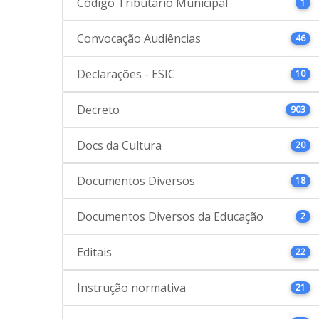
Código Tributário Municipal
1
Convocação Audiências
46
Declarações - ESIC
10
Decreto
903
Docs da Cultura
20
Documentos Diversos
18
Documentos Diversos da Educação
2
Editais
22
Instrução normativa
21