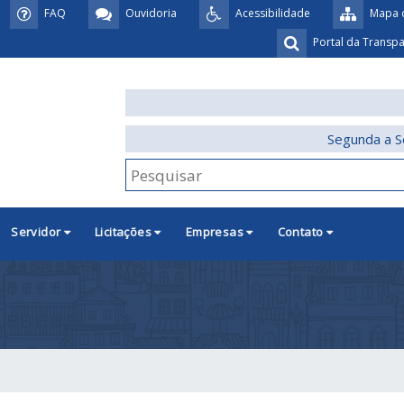
FAQ
Ouvidoria
Acessibilidade
Mapa d
Portal da Transp
Segunda a S
Servidor
Licitações
Empresas
Contato