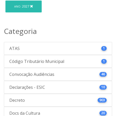
2027
ANO:
Categoria
ATAS
1
Código Tributário Municipal
1
Convocação Audiências
46
Declarações - ESIC
10
Decreto
903
Docs da Cultura
20