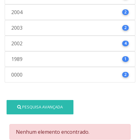
2004
2
2003
2
2002
4
1989
1
0000
2
PESQUISA AVANÇADA
Nenhum elemento encontrado.