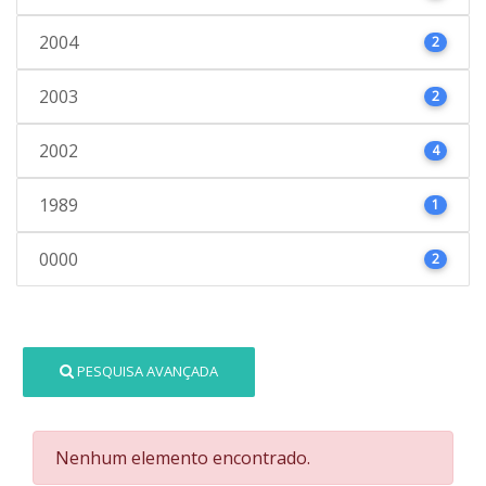
2004
2
2003
2
2002
4
1989
1
0000
2
PESQUISA AVANÇADA
Nenhum elemento encontrado.