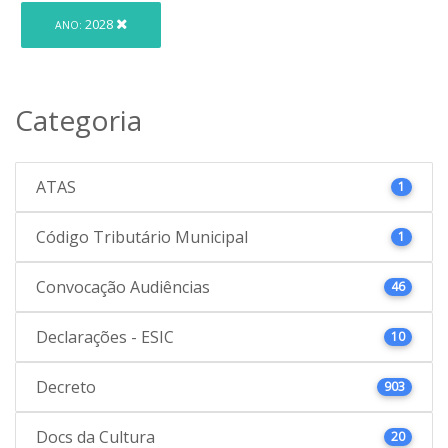
2028
ANO:
Categoria
ATAS
1
Código Tributário Municipal
1
Convocação Audiências
46
Declarações - ESIC
10
Decreto
903
Docs da Cultura
20