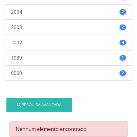
2004
2
2003
2
2002
4
1989
1
0000
2
PESQUISA AVANÇADA
Nenhum elemento encontrado.