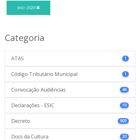
2029
ANO:
Categoria
ATAS
1
Código Tributário Municipal
1
Convocação Audiências
46
Declarações - ESIC
10
Decreto
903
Docs da Cultura
20