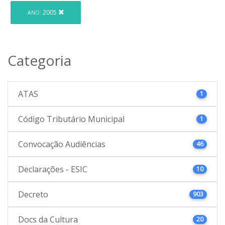
2005
ANO:
Categoria
ATAS
1
Código Tributário Municipal
1
Convocação Audiências
46
Declarações - ESIC
10
Decreto
903
Docs da Cultura
20