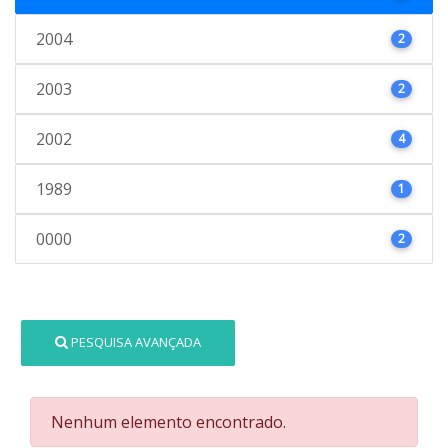
2004
2
2003
2
2002
4
1989
1
0000
2
PESQUISA AVANÇADA
Nenhum elemento encontrado.