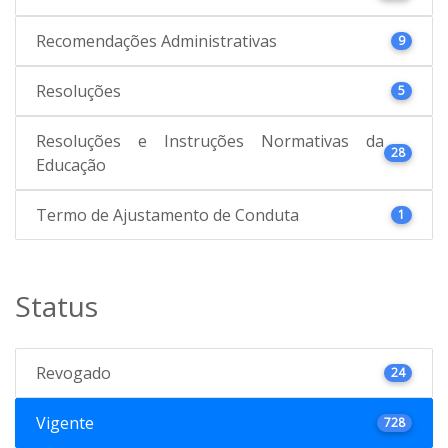
Recomendações Administrativas
9
Resoluções
5
Resoluções e Instruções Normativas da
28
Educação
Termo de Ajustamento de Conduta
1
Status
Revogado
24
Vigente
728