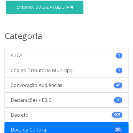
DOCS DA CULTURA
CATEGORIA:
Categoria
ATAS
1
Código Tributário Municipal
1
Convocação Audiências
46
Declarações - ESIC
10
Decreto
903
Docs da Cultura
20