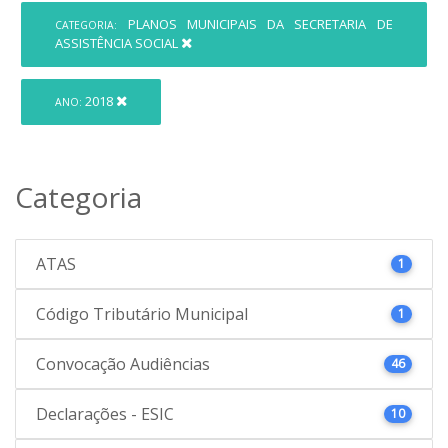
PLANOS MUNICIPAIS DA SECRETARIA DE
CATEGORIA:
ASSISTÊNCIA SOCIAL
2018
ANO:
Categoria
ATAS
1
Código Tributário Municipal
1
Convocação Audiências
46
Declarações - ESIC
10