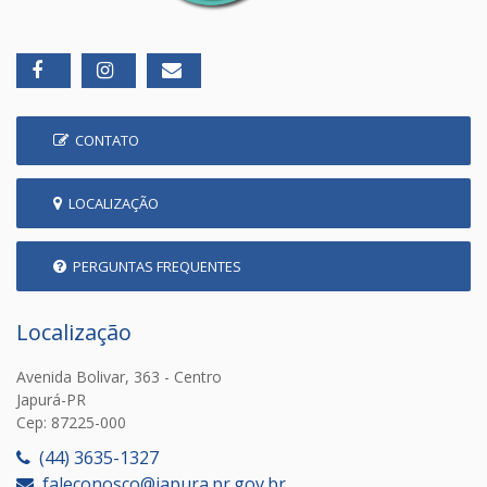
CONTATO
LOCALIZAÇÃO
PERGUNTAS FREQUENTES
Localização
Avenida Bolivar, 363 - Centro
Japurá-PR
Cep: 87225-000
(44) 3635-1327
faleconosco@japura.pr.gov.br