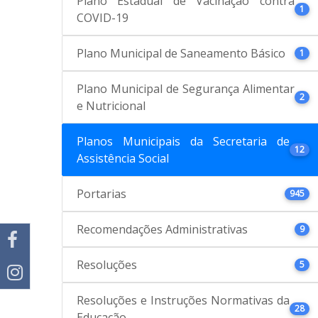
Plano Estadual de Vacinação contra
1
COVID-19
Plano Municipal de Saneamento Básico
1
Plano Municipal de Segurança Alimentar
2
e Nutricional
Planos Municipais da Secretaria de
12
Assistência Social
Portarias
945
Recomendações Administrativas
9
Resoluções
5
Resoluções e Instruções Normativas da
28
Educação