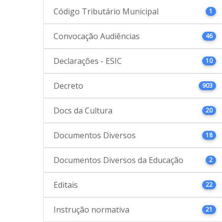
Código Tributário Municipal
1
Convocação Audiências
46
Declarações - ESIC
10
Decreto
903
Docs da Cultura
20
Documentos Diversos
18
Documentos Diversos da Educação
2
Editais
22
Instrução normativa
21