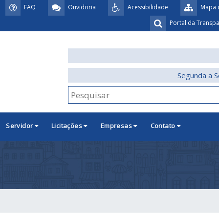
FAQ
Ouvidoria
Acessibilidade
Mapa d
Portal da Transp
Segunda a S
Servidor
Licitações
Empresas
Contato