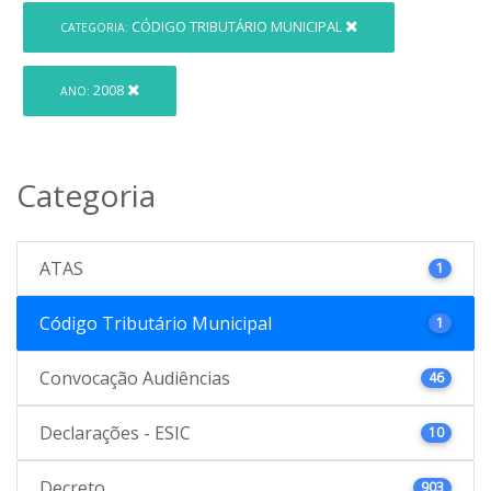
CÓDIGO TRIBUTÁRIO MUNICIPAL
CATEGORIA:
2008
ANO:
Categoria
ATAS
1
Código Tributário Municipal
1
Convocação Audiências
46
Declarações - ESIC
10
Decreto
903