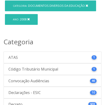
DOCUMENTOS DIVERSOS DA EDUCAÇÃO
CATEGORIA:
2008
ANO:
Categoria
ATAS
1
Código Tributário Municipal
1
Convocação Audiências
46
Declarações - ESIC
10
Decreto
903