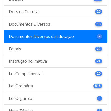
Docs da Cultura
20
Documentos Diversos
18
Documentos Diversos da Educação
2
Editais
22
Instrução normativa
21
Lei Complementar
20
Lei Ordinária
518
Lei Orgânica
5
Nota Técnica
7