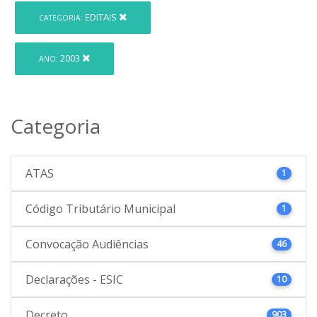
EDITAIS
CATEGORIA:
2003
ANO:
Categoria
ATAS
1
Código Tributário Municipal
1
Convocação Audiências
46
Declarações - ESIC
10
Decreto
903