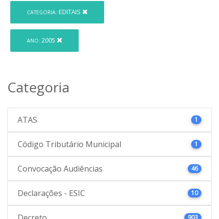
EDITAIS
CATEGORIA:
2005
ANO:
Categoria
ATAS
1
Código Tributário Municipal
1
Convocação Audiências
46
Declarações - ESIC
10
Decreto
903