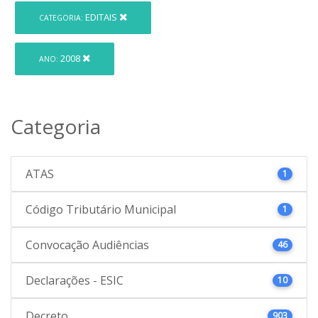
EDITAIS
CATEGORIA:
2008
ANO:
Categoria
ATAS
1
Código Tributário Municipal
1
Convocação Audiências
46
Declarações - ESIC
10
Decreto
903