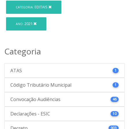
EDITAIS
CATEGORIA:
2021
ANO:
Categoria
ATAS
1
Código Tributário Municipal
1
Convocação Audiências
46
Declarações - ESIC
10
Decreto
903