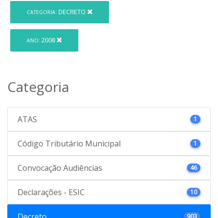
DECRETO
CATEGORIA:
2008
ANO:
Categoria
ATAS
1
Código Tributário Municipal
1
Convocação Audiências
46
Declarações - ESIC
10
Decreto
903