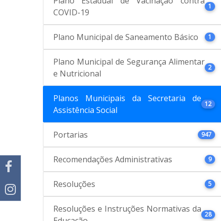
Plano Estadual de Vacinação contra
1
COVID-19
Plano Municipal de Saneamento Básico
1
Plano Municipal de Segurança Alimentar
2
e Nutricional
Planos Municipais da Secretaria de
12
Assistência Social
Portarias
947
Recomendações Administrativas
9
Resoluções
5
Resoluções e Instruções Normativas da
28
Educação