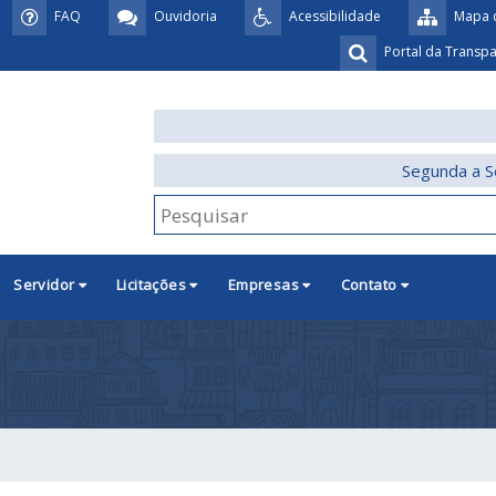
FAQ
Ouvidoria
Acessibilidade
Mapa d
Portal da Transp
Segunda a S
Servidor
Licitações
Empresas
Contato