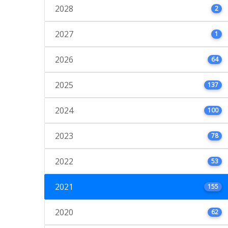
2028
2
2027
1
2026
64
2025
137
2024
100
2023
78
2022
53
2021
155
2020
62