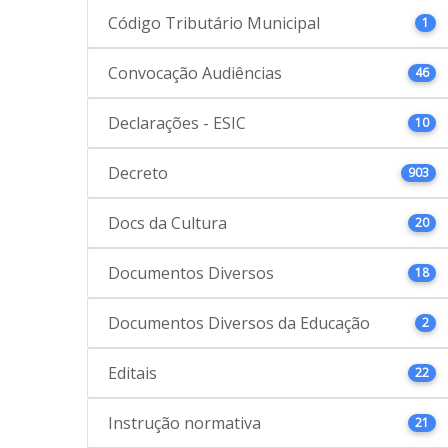
Código Tributário Municipal
1
Convocação Audiências
46
Declarações - ESIC
10
Decreto
903
Docs da Cultura
20
Documentos Diversos
18
Documentos Diversos da Educação
2
Editais
22
Instrução normativa
21