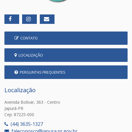
CONTATO
LOCALIZAÇÃO
PERGUNTAS FREQUENTES
Localização
Avenida Bolivar, 363 - Centro
Japurá-PR
Cep: 87225-000
(44) 3635-1327
faleconosco@japura.pr.gov.br