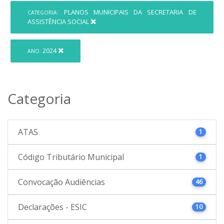
PLANOS MUNICIPAIS DA SECRETARIA DE
CATEGORIA:
ASSISTÊNCIA SOCIAL
2024
ANO:
Categoria
ATAS
1
Código Tributário Municipal
1
Convocação Audiências
46
Declarações - ESIC
10