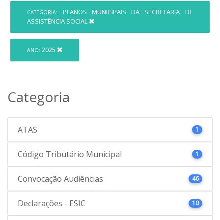
PLANOS MUNICIPAIS DA SECRETARIA DE
CATEGORIA:
ASSISTÊNCIA SOCIAL
2025
ANO:
Categoria
ATAS
1
Código Tributário Municipal
1
Convocação Audiências
46
Declarações - ESIC
10