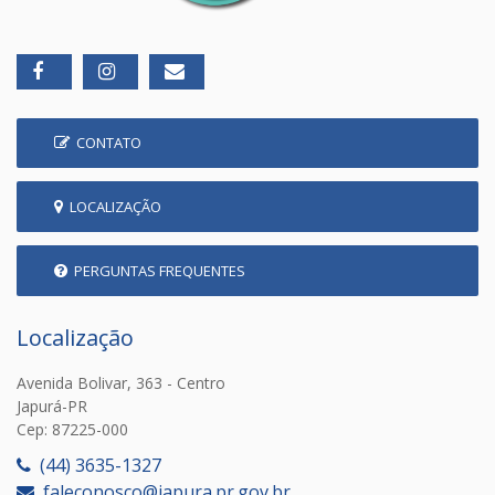
CONTATO
LOCALIZAÇÃO
PERGUNTAS FREQUENTES
Localização
Avenida Bolivar, 363 - Centro
Japurá-PR
Cep: 87225-000
(44) 3635-1327
faleconosco@japura.pr.gov.br