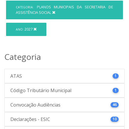
PLANOS MUNICIPAIS DA SECRETARIA DE
CATEGORIA:
ASSISTÊNCIA SOCIAL
2027
ANO:
Categoria
ATAS
1
Código Tributário Municipal
1
Convocação Audiências
46
Declarações - ESIC
10