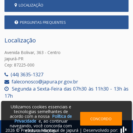
LOCALIZAÇÃO
PERGUNTAS FREQUENTES
Localização
Avenida Bolivar, 363 - Centro
Japurá-PR
Cep: 87225-000
(44) 3635-1327
faleconosco@japura.pr.gov.br
Segunda a Sexta-Feira das 07h30 às 11h30 - 13h às
17h
Utilizamos cookies essenciais e
tecnologias semelhantes de
acordo com a nossa
Política de
CONCORDO
Privacidade
e, ao continuar
navegando, você concorda com
2026 © Prefeitura Municipal de Japurá | Desenvolvido por:
estas condições.