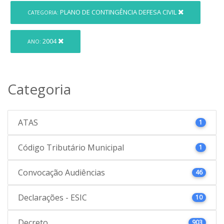
PLANO DE CONTINGÊNCIA DEFESA CIVIL
CATEGORIA:
2004
ANO:
Categoria
ATAS
1
Código Tributário Municipal
1
Convocação Audiências
46
Declarações - ESIC
10
Decreto
903