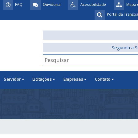
FAQ
Ouvidoria
Acessibilidade
Mapa d
Portal da Transp
Segunda a S
Servidor
Licitações
Empresas
Contato