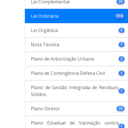
Lei Complementar
20
Lei Ordinária
518
Lei Orgânica
5
Nota Técnica
7
Plano de Arborização Urbana
2
Plano de Contingência Defesa Civil
1
Plano de Gestão Integrada de Resíduos
1
Sólidos
Plano Diretor
39
Plano Estadual de Vacinação contra
1