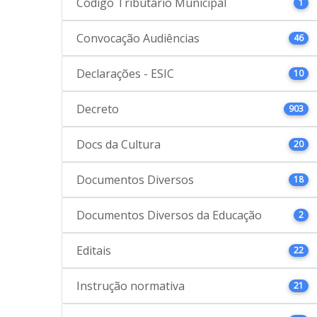
Código Tributário Municipal
1
Convocação Audiências
46
Declarações - ESIC
10
Decreto
903
Docs da Cultura
20
Documentos Diversos
18
Documentos Diversos da Educação
2
Editais
22
Instrução normativa
21