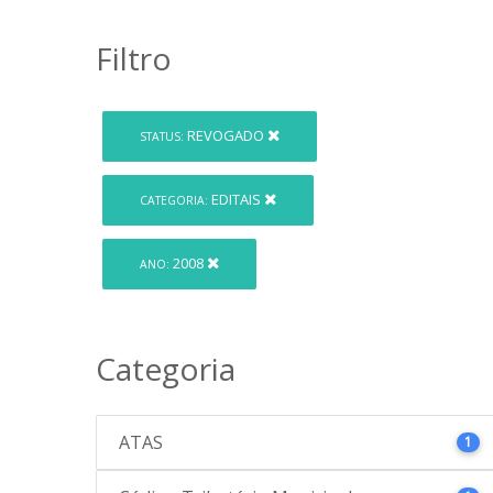
Filtro
REVOGADO
STATUS:
EDITAIS
CATEGORIA:
2008
ANO:
Categoria
ATAS
1