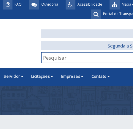
FAQ
Ouvidoria
Acessibilidade
Mapa d
Portal da Transp
Segunda a S
Servidor
Licitações
Empresas
Contato