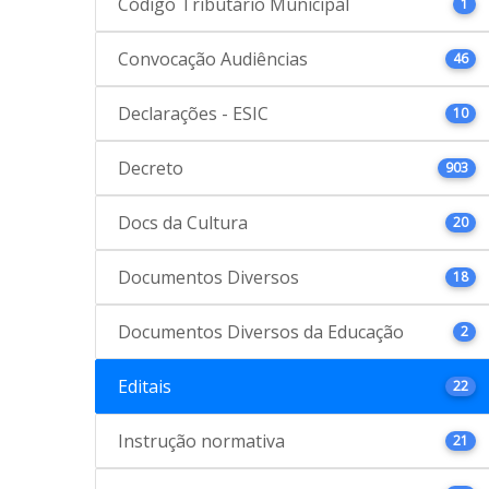
Código Tributário Municipal
1
Convocação Audiências
46
Declarações - ESIC
10
Decreto
903
Docs da Cultura
20
Documentos Diversos
18
Documentos Diversos da Educação
2
Editais
22
Instrução normativa
21