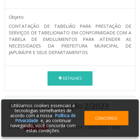
Objeto:
CONTATAÇÃO DE TABELIÃO PARA PRESTAÇÃO DE
SERVIÇOS DE TABELIONATO EM CONFORMIDADE COM A
TABELA DE EMOLUMENTOS PARA ATENDER AS
NECESSIDADES DA PREFEITURA MUNICIPAL DE
JAPURÁ/PR E SEUS DEPARTAMENTOS
DETALHES
Dispensa de Licitação 2/2023
Utilizamos cookies essenciais e
tecnologias semelhantes de
acordo com a nossa
Política de
CONCORDO
Privacidade
e, ao continuar
navegando, você concorda com
Status:
Abertura:
13/01/2023 14:00
Homologada
estas condições.