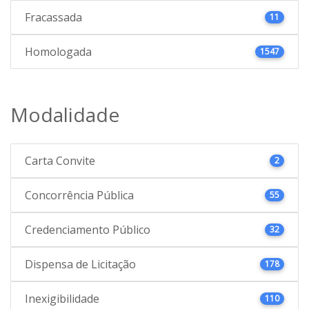
Fracassada
11
Homologada
1547
Modalidade
Carta Convite
2
Concorrência Pública
55
Credenciamento Público
32
Dispensa de Licitação
178
Inexigibilidade
110