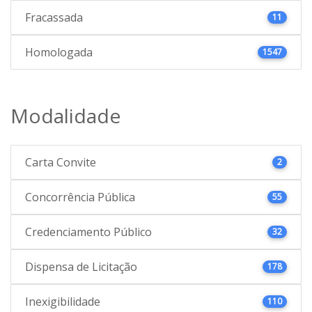
Fracassada
11
Homologada
1547
Modalidade
Carta Convite
2
Concorrência Pública
55
Credenciamento Público
32
Dispensa de Licitação
178
Inexigibilidade
110