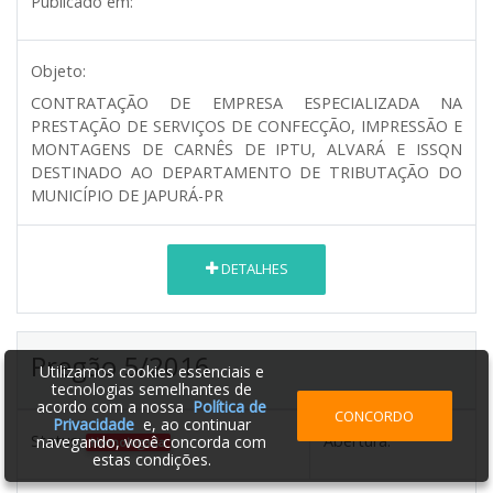
Publicado em:
Objeto:
CONTRATAÇÃO DE EMPRESA ESPECIALIZADA NA
PRESTAÇÃO DE SERVIÇOS DE CONFECÇÃO, IMPRESSÃO E
MONTAGENS DE CARNÊS DE IPTU, ALVARÁ E ISSQN
DESTINADO AO DEPARTAMENTO DE TRIBUTAÇÃO DO
MUNICÍPIO DE JAPURÁ-PR
DETALHES
Pregão 5/2016
Utilizamos cookies essenciais e
tecnologias semelhantes de
acordo com a nossa
Política de
CONCORDO
Privacidade
e, ao continuar
Status:
Abertura:
navegando, você concorda com
Homologada
estas condições.