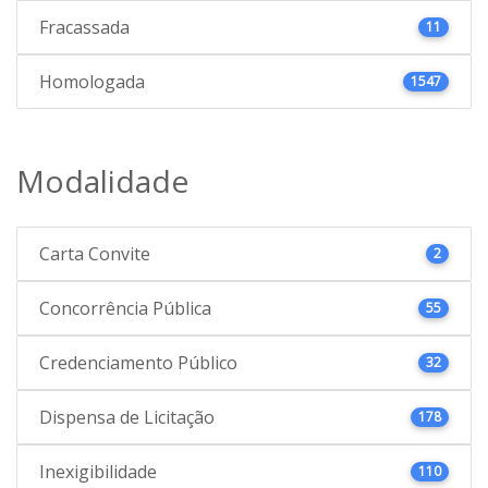
Fracassada
11
Homologada
1547
Modalidade
Carta Convite
2
Concorrência Pública
55
Credenciamento Público
32
Dispensa de Licitação
178
Inexigibilidade
110