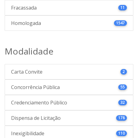
Fracassada
11
Homologada
1547
Modalidade
Carta Convite
2
Concorrência Pública
55
Credenciamento Público
32
Dispensa de Licitação
178
Inexigibilidade
110