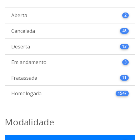
Aberta
2
Cancelada
45
Deserta
13
Em andamento
3
Fracassada
11
Homologada
1547
Modalidade