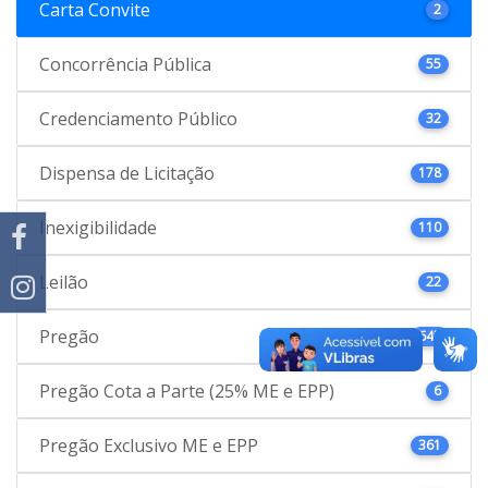
Carta Convite
2
Concorrência Pública
55
Credenciamento Público
32
Dispensa de Licitação
178
Inexigibilidade
110
Leilão
22
Pregão
645
Pregão Cota a Parte (25% ME e EPP)
6
Pregão Exclusivo ME e EPP
361