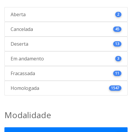
Aberta
2
Cancelada
45
Deserta
13
Em andamento
3
Fracassada
11
Homologada
1547
Modalidade