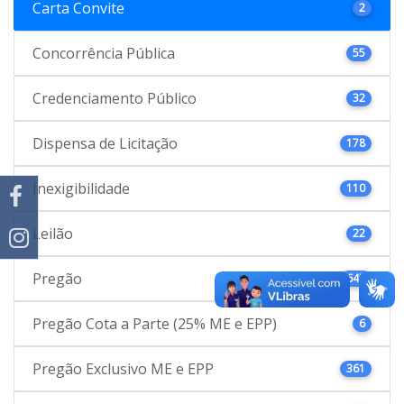
Carta Convite
2
Concorrência Pública
55
Credenciamento Público
32
Dispensa de Licitação
178
Inexigibilidade
110
Leilão
22
Pregão
645
Pregão Cota a Parte (25% ME e EPP)
6
Pregão Exclusivo ME e EPP
361