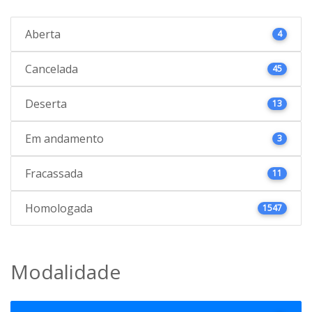
Aberta
4
Cancelada
45
Deserta
13
Em andamento
3
Fracassada
11
Homologada
1547
Modalidade