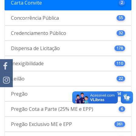
Carta Convite
2
Concorrência Pública
55
Credenciamento Público
32
Dispensa de Licitação
178
Inexigibilidade
110
Leilão
22
Pregão
646
Pregão Cota a Parte (25% ME e EPP)
6
Pregão Exclusivo ME e EPP
361