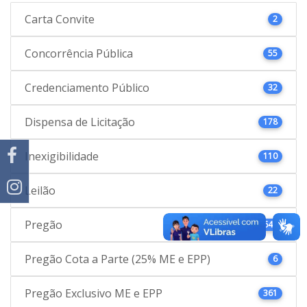
Carta Convite
2
Concorrência Pública
55
Credenciamento Público
32
Dispensa de Licitação
178
Inexigibilidade
110
Leilão
22
Pregão
646
Pregão Cota a Parte (25% ME e EPP)
6
Pregão Exclusivo ME e EPP
361