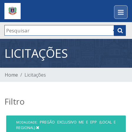
LICITAÇÕES
Home
Licitações
Filtro
PREGÃO EXCLUSIVO ME E EPP (LOCAL E
MODALIDADE:
REGIONAL)