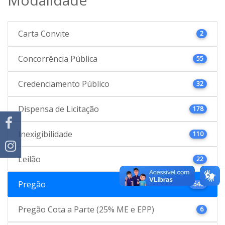
Carta Convite
2
Concorrência Pública
55
Credenciamento Público
32
Dispensa de Licitação
178
Inexigibilidade
110
Leilão
22
Pregão
646
Pregão Cota a Parte (25% ME e EPP)
6