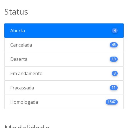
Status
Aberta
4
Cancelada
45
Deserta
13
Em andamento
3
Fracassada
11
Homologada
1547
Modalidade