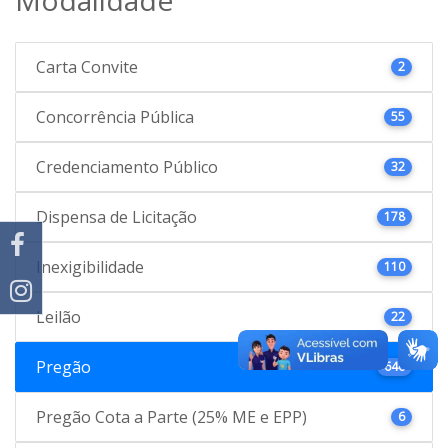
Carta Convite
2
Concorrência Pública
55
Credenciamento Público
32
Dispensa de Licitação
178
Inexigibilidade
110
Leilão
22
Pregão
646
Pregão Cota a Parte (25% ME e EPP)
6