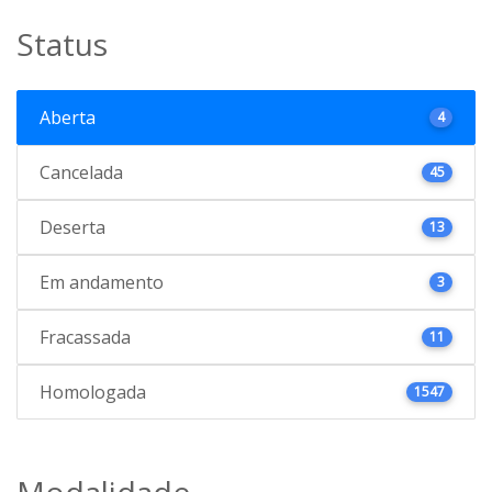
Status
Aberta
4
Cancelada
45
Deserta
13
Em andamento
3
Fracassada
11
Homologada
1547
Modalidade