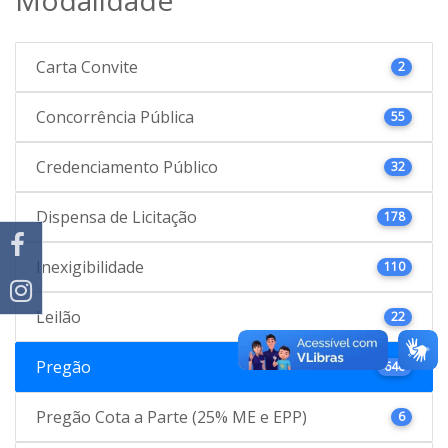
Carta Convite
2
Concorrência Pública
55
Credenciamento Público
32
Dispensa de Licitação
178
Inexigibilidade
110
Leilão
22
Pregão
646
Pregão Cota a Parte (25% ME e EPP)
6