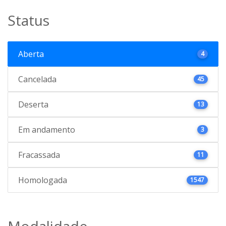
Status
Aberta
4
Cancelada
45
Deserta
13
Em andamento
3
Fracassada
11
Homologada
1547
Modalidade