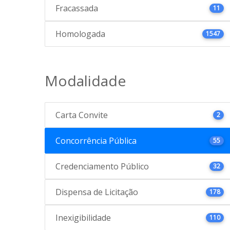
Fracassada
11
Homologada
1547
Modalidade
Carta Convite
2
Concorrência Pública
55
Credenciamento Público
32
Dispensa de Licitação
178
Inexigibilidade
110