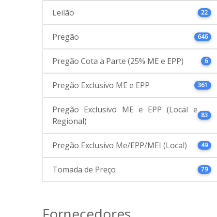
Leilão
22
Pregão
646
Pregão Cota a Parte (25% ME e EPP)
6
Pregão Exclusivo ME e EPP
361
Pregão Exclusivo ME e EPP (Local e
83
Regional)
Pregão Exclusivo Me/EPP/MEI (Local)
49
Tomada de Preço
79
Fornecedores