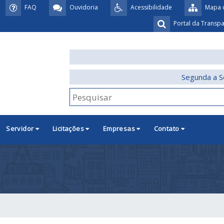
FAQ
Ouvidoria
Acessibilidade
Mapa d
Portal da Transp
Segunda a S
Servidor
Licitações
Empresas
Contato