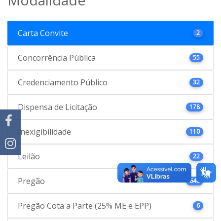
Carta Convite
2
Concorrência Pública
55
Credenciamento Público
32
Dispensa de Licitação
178
Inexigibilidade
110
Leilão
22
Pregão
646
Pregão Cota a Parte (25% ME e EPP)
6