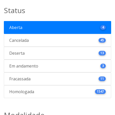
Status
Aberta
4
Cancelada
45
Deserta
13
Em andamento
3
Fracassada
11
Homologada
1547
Modalidade