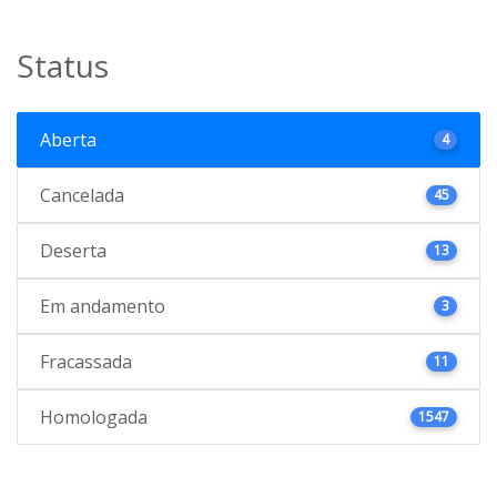
Status
Aberta
4
Cancelada
45
Deserta
13
Em andamento
3
Fracassada
11
Homologada
1547