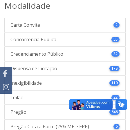
Modalidade
Carta Convite
2
Concorrência Pública
55
Credenciamento Público
32
Dispensa de Licitação
178
Inexigibilidade
110
Leilão
22
Pregão
646
Pregão Cota a Parte (25% ME e EPP)
6